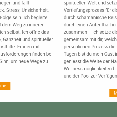
liegen und fällt
spirituellen Welt und se
k. Stress, Unsicherheit,
Vertiefungsprozess für d
Folge sein.
Ich begleite
durch schamanische Reisen
f dem Weg zu innerer
durch einen Aufenthalt in d
ch selbst. Ich öffne das
zusammen – ich setze di
, Ganzheit und spiritueller
gemeinsam mit dir, welche
bsthilfe. Frauen
mit
persönlichen Prozess die
ausforderungen finden bei
Tagen bist du mein Gast 
 Sinn, um neue Wege zu
geniesst die Weite der Natu
Wellnessmöglichkeiten bi
und der Pool zur Verfügun
hme
M