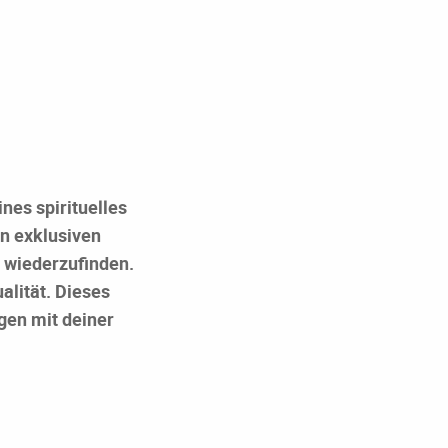
nes spirituelles
in exklusiven
 wiederzufinden.
alität. Dieses
gen mit deiner